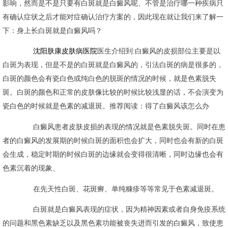
影响，然而是不是只要有白斑就是白癜风呢、不管是治疗哪一种疾病只
有确认症状之后才能对症确认治疗方案的，因此现在就让我们来了解一
下：身上长白斑就是白癜风吗？
沈阳肤康皮肤病医院
医生介绍到:白癜风的皮损部位主要是以
白斑为表现，但是不是的白斑就是白癜风的，引法白斑的病是很多的，
白斑的颜色会有瓷白色或纯白色的脱斑的情况的时候，就是色素脱失
斑。白斑的颜色和正常的皮肤像比较的时候比较浅显的话，不会演变为
瓷白色的时候就是色素的减退斑。推荐阅读：得了白癜风该怎么办
白癜风患者皮肤皮损的表现的情况就是色素脱失斑。同时在患
者的白癜风的发展期的时候白斑的面积也会扩大，同时也会有新的白斑
会生成，稳定时期的时候白斑的边缘就会变得很清晰，同时边缘也会有
色素沉着的现象、
在先天性白斑、花斑癣、单纯糠疹等等常见于色素减退斑。
白斑就是白癜风表现的症状，因为精神因素或者自身免疫系统
的问题和黑色素缺乏以及黑色素功能被丧失进而引发的白癜风，致使患