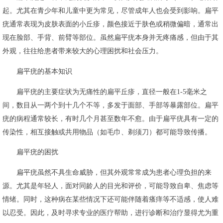
起。尤其在青少年和儿童中更为常见，尽管成年人也会受到影响。扁平
疣通常表现为皮肤表面的小丘疹，颜色接近于肤色或稍微偏暗，通常出
现在脸部、手背、前臂等部位。虽然扁平疣本身并无疼痛感，但由于其
外观，往往给患者带来较大的心理困扰和社会压力。
扁平疣的基本知识
扁平疣的主要症状为无痛性的扁平丘疹，直径一般在1-5毫米之
间，数目从一两个到十几个不等，多发于面部、手部等暴露部位。扁平
疣的病程通常较长，有时几个月甚至数年不愈。由于扁平疣具有一定的
传染性，相互接触或共用物品（如毛巾、剃须刀）都可能导致传播。
扁平疣的困扰
扁平疣虽然不具生命威胁，但其外观常常成为患者心理负担的来
源。尤其是年轻人，面对同龄人的目光和评价，可能导致自卑、焦虑等
情绪。同时，这种病在某些情况下还可能伴随着瘙痒等不适感，使人难
以忍受。因此，及时寻求专业的医疗帮助，进行诊断和治疗显得尤为重