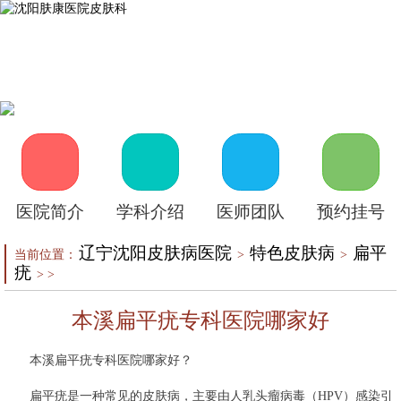
首页
医院介绍
皮肤医生
皮肤护理
皮肤疾病
在线咨询
自助挂号
来院路线
医院简介
学科介绍
医师团队
预约挂号
辽宁沈阳皮肤病医院
特色皮肤病
扁平
当前位置：
>
>
疣
> >
本溪扁平疣专科医院哪家好
本溪扁平疣专科医院哪家好？
扁平疣是一种常见的皮肤病，主要由人乳头瘤病毒（HPV）感染引