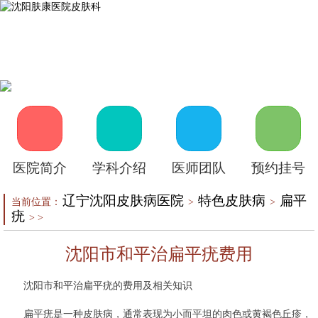
首页
医院介绍
皮肤医生
皮肤护理
皮肤疾病
在线咨询
自助挂号
来院路线
医院简介
学科介绍
医师团队
预约挂号
辽宁沈阳皮肤病医院
特色皮肤病
扁平
当前位置：
>
>
疣
> >
沈阳市和平治扁平疣费用
沈阳市和平治扁平疣的费用及相关知识
扁平疣是一种皮肤病，通常表现为小而平坦的肉色或黄褐色丘疹，