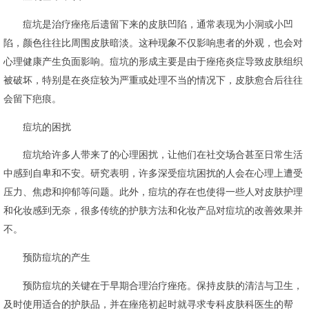
痘坑是治疗痤疮后遗留下来的皮肤凹陷，通常表现为小洞或小凹
陷，颜色往往比周围皮肤暗淡。这种现象不仅影响患者的外观，也会对
心理健康产生负面影响。痘坑的形成主要是由于痤疮炎症导致皮肤组织
被破坏，特别是在炎症较为严重或处理不当的情况下，皮肤愈合后往往
会留下疤痕。
痘坑的困扰
痘坑给许多人带来了的心理困扰，让他们在社交场合甚至日常生活
中感到自卑和不安。研究表明，许多深受痘坑困扰的人会在心理上遭受
压力、焦虑和抑郁等问题。此外，痘坑的存在也使得一些人对皮肤护理
和化妆感到无奈，很多传统的护肤方法和化妆产品对痘坑的改善效果并
不。
预防痘坑的产生
预防痘坑的关键在于早期合理治疗痤疮。保持皮肤的清洁与卫生，
及时使用适合的护肤品，并在痤疮初起时就寻求专科皮肤科医生的帮