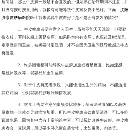
居问题，那么牛皮癣一般是不会复发的。但如果在治疗期间不注意，并
且没有按时按量用药，就极有可能导致牛皮癣反复不见好。下面，
沈阳
肤康皮肤病医院
医生就来说说牛皮癣好了是不是会有复发的情况?
1、牛皮癣患者要注意个人卫生，虽然不能天天洗澡，但要勤
换衣服，否则衣服上否是皮屑。如果卧室内有皮屑，也应该及时清理。
定期做房间卫生，被褥要时常洗晒，才不会因为卫生问题导致感染牛皮
癣复发。
2、许多因素都可能导致牛皮癣加重或者是反复，比如流感、
扁桃体发炎等，就容易加重牛皮癣。
3、对于牛皮癣患者来说，只能使用医生开的药物，不能滥用
其它药物，否则就容易影响到病情发展。
4、饮食上需要注意的事项会比较多，辛辣刺激食物以及高热
量食物一吃就会导致病情加重。所以牛皮癣患者饮食要清淡，可以多吃
蔬菜水果，因为其中含有丰富的维生素，可以帮助改善牛皮癣。牛皮癣
患者会一直脱屑，所以要多补充蛋白质食物，比如蛋类、肉类等。