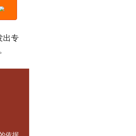
发出专
。
的依据