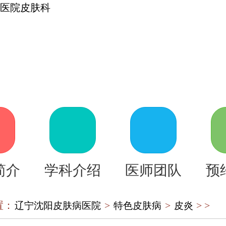
页
医院介绍
皮肤医生
皮
疾病
在线咨询
自助挂号
来
简介
学科介绍
医师团队
预
置：
>
>
> >
辽宁沈阳皮肤病医院
特色皮肤病
皮炎