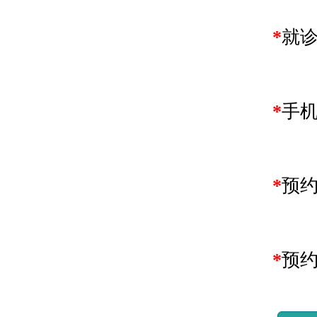
*
就
*
手
*
预
*
预