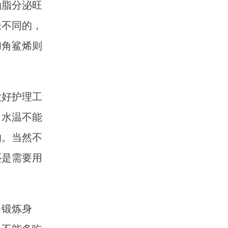
脂分泌旺
肤不同的，
和角鲨烯则
好护理工
，水温不能
的。当然不
还是需要用
锻炼身