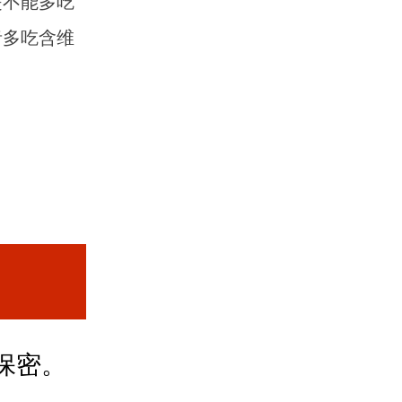
是不能多吃
者多吃含维
保密。