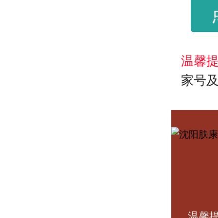
温馨提
家号
温馨