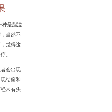
果
一种是脂溢
病，当然不
事，觉得这
治疗。
患者会出现
出现结痂和
而经常有头