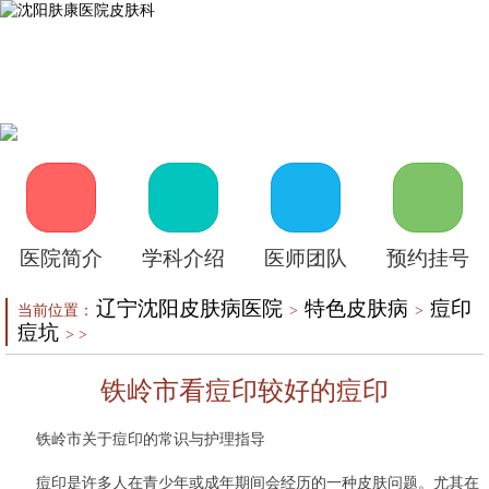
首页
医院介绍
皮肤医生
皮肤护理
皮肤疾病
在线咨询
自助挂号
来院路线
医院简介
学科介绍
医师团队
预约挂号
辽宁沈阳皮肤病医院
特色皮肤病
痘印
当前位置：
>
>
痘坑
> >
铁岭市看痘印较好的痘印
铁岭市关于痘印的常识与护理指导
痘印是许多人在青少年或成年期间会经历的一种皮肤问题。尤其在