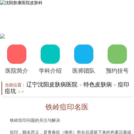
首页
医院介绍
皮肤医生
皮肤护理
皮肤疾病
在线咨询
自助挂号
来院路线
医院简介
学科介绍
医师团队
预约挂号
辽宁沈阳皮肤病医院
特色皮肤病
痘印
当前位置：
>
>
痘坑
> >
铁岭痘印名医
铁岭痘印问题的关注与解决
痘印，顾名思义，是青春痘（痤疮）愈合后遗留下来的色素沉着或