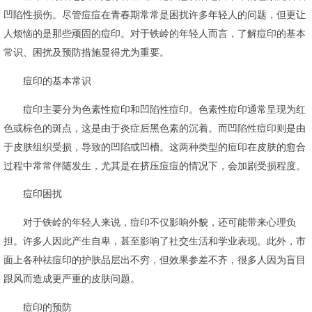
凹陷性损伤。尽管痘痘在青春期常常是困扰许多年轻人的问题，但更让
人烦恼的是那些顽固的痘印。对于铁岭的年轻人而言，了解痘印的基本
常识、困扰及预防措施显得尤为重要。
痘印的基本常识
痘印主要分为色素性痘印和凹陷性痘印。色素性痘印通常呈现为红
色或棕色的斑点，这是由于炎症后黑色素的沉着。而凹陷性痘印则是由
于皮肤组织受损，导致的凹陷或凹槽。这两种类型的痘印在皮肤的愈合
过程中常常伴随发生，尤其是在挤压痘痘的情况下，会加剧受损程度。
痘印困扰
对于铁岭的年轻人来说，痘印不仅影响外貌，还可能带来心理负
担。许多人因此产生自卑，甚至影响了社交生活和学业表现。此外，市
面上各种祛痘印的护肤品层出不穷，但效果参差不齐，很多人因为盲目
跟风而造成更严重的皮肤问题。
痘印的预防